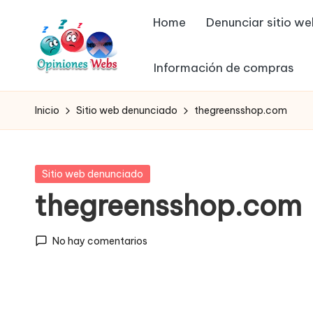
Home
Denunciar sitio w
Saltar
al
Información de compras
contenido
O
Infórmate
y
p
Inicio
Sitio web denunciado
thegreensshop.com
compra
in
seguro
vía
io
Publicada
Sitio web denunciado
online,
en
thegreensshop.com
n
comprar
seguro
e
No hay comentarios
por
s,
internet,
conoce
c
páginas