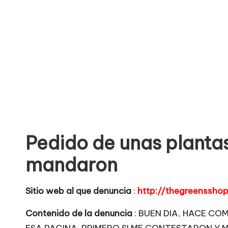
o
no
seguras
m
para
e
comprar
n
t
a
Pedido de unas planta
ri
mandaron
o
s
Sitio web al que denuncia
:
http://thegreenssho
d
Contenido de la denuncia
: BUEN DIA, HACE CO