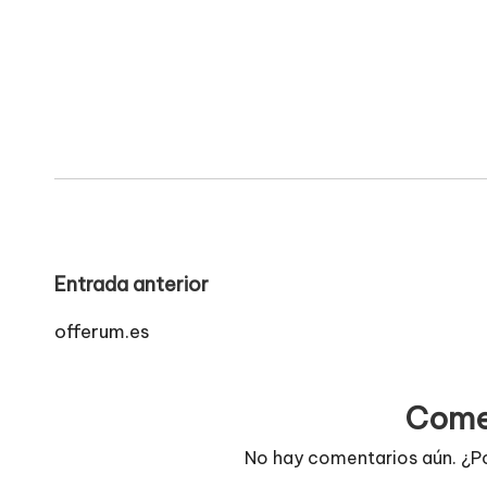
Navegación
Entrada anterior
de
offerum.es
entradas
Come
No hay comentarios aún. ¿P