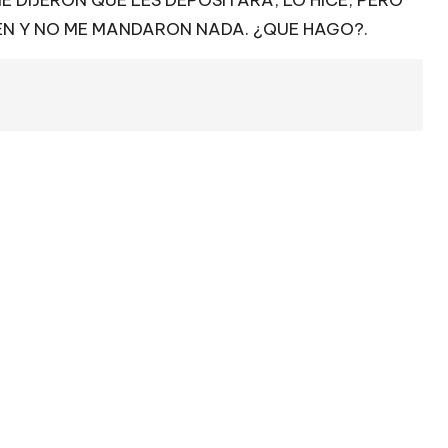
E DIJERON QUE LES DEPOSITARA, LO HICE, PERO
EN Y NO ME MANDARON NADA. ¿QUE HAGO?.