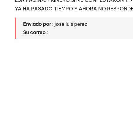
ESA PAGINA. PRIMERO SI ME CONTESTARON Y M
e
YA HA PASADO TIEMPO Y AHORA NO RESPOND
si
Enviado por
: jose luis perez
ti
Su correo
:
o
s
w
e
b
s