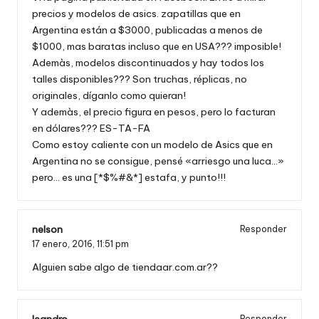
precios y modelos de asics. zapatillas que en
Argentina están a $3000, publicadas a menos de
$1000, mas baratas incluso que en USA??? imposible!
Ademàs, modelos discontinuados y hay todos los
talles disponibles??? Son truchas, réplicas, no
originales, díganlo como quieran!
Y ademàs, el precio figura en pesos, pero lo facturan
en dólares??? ES-TA-FA
Como estoy caliente con un modelo de Asics que en
Argentina no se consigue, pensé «arriesgo una luca…»
pero… es una [*$%#&*] estafa, y punto!!!
nelson
Responder
17 enero, 2016,
11:51 pm
Alguien sabe algo de tiendaar.com.ar??
leandro
Responder