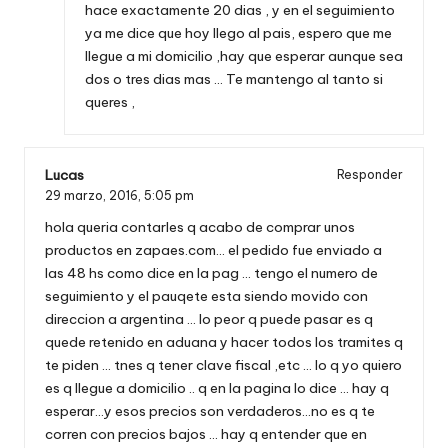
hace exactamente 20 dias , y en el seguimiento
ya me dice que hoy llego al pais, espero que me
llegue a mi domicilio ,hay que esperar aunque sea
dos o tres dias mas … Te mantengo al tanto si
queres ,
Lucas
Responder
29 marzo, 2016,
5:05 pm
hola queria contarles q acabo de comprar unos
productos en zapaes.com… el pedido fue enviado a
las 48 hs como dice en la pag … tengo el numero de
seguimiento y el pauqete esta siendo movido con
direccion a argentina … lo peor q puede pasar es q
quede retenido en aduana y hacer todos los tramites q
te piden … tnes q tener clave fiscal ,etc … lo q yo quiero
es q llegue a domicilio .. q en la pagina lo dice … hay q
esperar…y esos precios son verdaderos…no es q te
corren con precios bajos … hay q entender que en