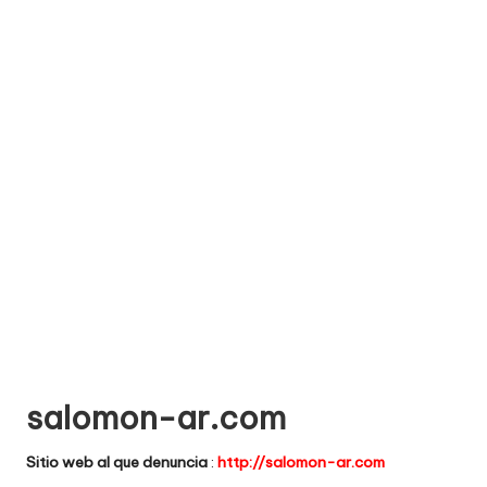
e
comprar
n
t
a
ri
o
s
d
e
si
ti
salomon-ar.com
o
Sitio web al que denuncia
:
http://salomon-ar.com
s