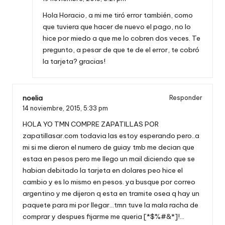
Hola Horacio, a mi me tiró error también, como
que tuviera que hacer de nuevo el pago, no lo
hice por miedo a que me lo cobren dos veces. Te
pregunto, a pesar de que te de el error, te cobró
la tarjeta? gracias!
noelia
Responder
14 noviembre, 2015,
5:33 pm
HOLA YO TMN COMPRE ZAPATILLAS POR
zapatillasar.com todavia las estoy esperando pero..a
mi si me dieron el numero de guiay tmb me decian que
estaa en pesos pero me llego un mail diciendo que se
habian debitado la tarjeta en dolares peo hice el
cambio y es lo mismo en pesos. ya busque por correo
argentino y me dijeron q esta en tramite osea q hay un
paquete para mi por llegar…tmn tuve la mala racha de
comprar y despues fijarme me queria [*$%#&*]!…