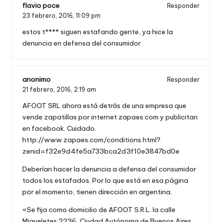
flavio poce
Responder
23 febrero, 2016,
11:09 pm
estos t**** siguen estafando gente, ya hice la
denuncia en defensa del consumidor
anonimo
Responder
21 febrero, 2016,
2:19 am
AFOOT SRL ahora está detrás de una empresa que
vende zapatillas por internet zapaes.com y publicitan
en facebook. Cuidado.
http://www.zapaes.com/conditions.html?
zenid=f32e9d4fe5a733bca2d3f10e3847bd0e
Deberían hacer la denuncia a defensa del consumidor
todos los estafados. Por lo que está en esa página
por el momento, tienen dirección en argentina.
«Se fija como domicilio de AFOOT S.R.L. la calle
Migueletes 2236, Ciudad Autónoma de Buenos Aires,