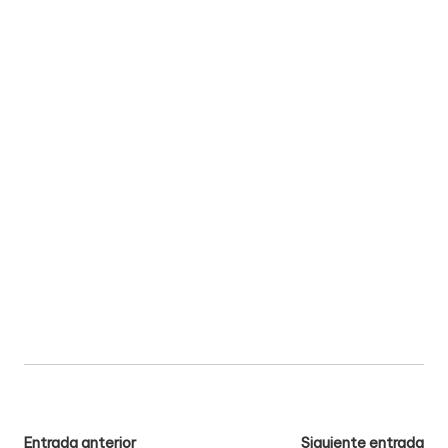
Navegación
Entrada anterior
Siguiente entrada