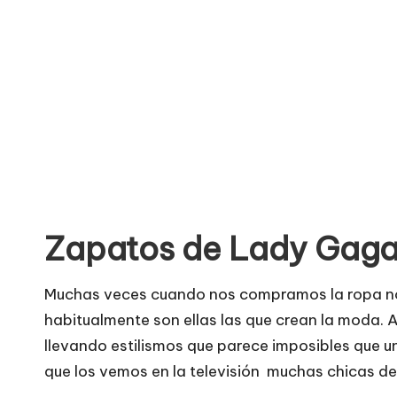
o
no
seguras
m
para
e
comprar
n
t
a
Zapatos de Lady Gaga
ri
o
Muchas veces cuando nos compramos la ropa no
habitualmente son ellas las que crean la moda. A
s
llevando estilismos que parece imposibles que 
d
que los vemos en la televisión muchas chicas dec