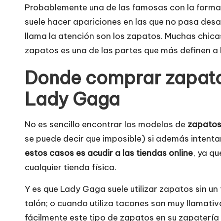
e
Probablemente una de las famosas con la forma
suele hacer apariciones en las que no pasa des
si
llama la atención son los zapatos. Muchas chicas
ti
zapatos es una de las partes que más definen a 
o
Donde comprar zapat
s
Lady Gaga
w
No es sencillo encontrar los modelos de
zapatos
e
se puede decir que imposible) si además intenta
estos casos es acudir a las tiendas online
, ya q
b
cualquier tienda física.
s
Y es que Lady Gaga suele utilizar zapatos sin un
talón; o cuando utiliza tacones son muy llamati
fácilmente este tipo de zapatos en su zapatería