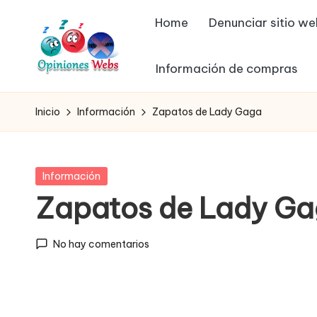
Home
Denunciar sitio w
Saltar
al
Información de compras
contenido
O
Infórmate
y
p
Inicio
Información
Zapatos de Lady Gaga
compra
in
seguro
vía
io
Publicada
Información
online,
en
Zapatos de Lady G
n
comprar
seguro
e
No hay comentarios
por
s,
internet,
conoce
c
páginas