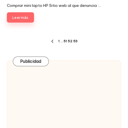
Comprar mini lapto HP Sitio web al que denuncia :…
Leer más
Paginación
1
…
51
52
53
PÁGINA
de
ANTERIOR
entradas
Publicidad