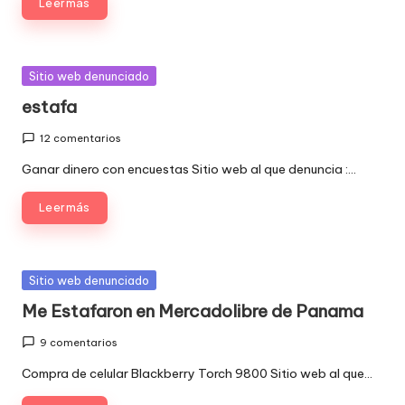
Leer más
Publicada
Sitio web denunciado
en
estafa
12 comentarios
Ganar dinero con encuestas Sitio web al que denuncia :…
Leer más
Publicada
Sitio web denunciado
en
Me Estafaron en Mercadolibre de Panama
9 comentarios
Compra de celular Blackberry Torch 9800 Sitio web al que…