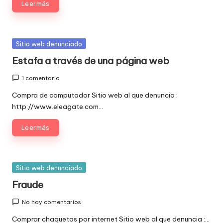
Leer más
Publicada
Sitio web denunciado
en
Estafa a través de una página web
1 comentario
Compra de computador Sitio web al que denuncia :
http://www.eleagate.com…
Leer más
Publicada
Sitio web denunciado
en
Fraude
No hay comentarios
Comprar chaquetas por internet Sitio web al que denuncia :…