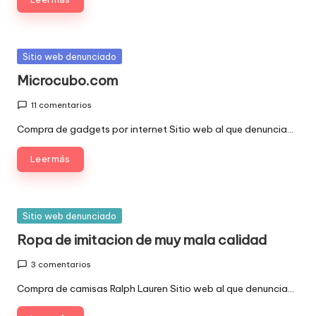
Publicada
Sitio web denunciado
en
Microcubo.com
11 comentarios
Compra de gadgets por internet Sitio web al que denuncia…
Leer más
Publicada
Sitio web denunciado
en
Ropa de imitacion de muy mala calidad
3 comentarios
Compra de camisas Ralph Lauren Sitio web al que denuncia…