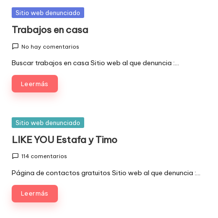
Publicada
Sitio web denunciado
en
Trabajos en casa
No hay comentarios
Buscar trabajos en casa Sitio web al que denuncia :…
Leer más
Publicada
Sitio web denunciado
en
LIKE YOU Estafa y Timo
114 comentarios
Página de contactos gratuitos Sitio web al que denuncia :…
Leer más