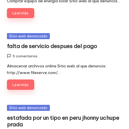
Comprar equipo de energia solar Sitio web al que denuncia…
Leer más
Publicada
Sitio web denunciado
en
falta de servicio despues del pago
5 comentarios
Almacenar archivos online Sitio web al que denuncia :
http://www.fileserve.com/…
Leer más
Publicada
Sitio web denunciado
en
estafada por un tipo en peru jhonny uchupe
prada