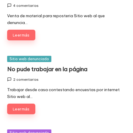
4 comentarios
Venta de material para reposteria Sitio web al que
denuncia…
Leer más
Publicada
Sitio web denunciado
en
No pude trabajar en la página
2 comentarios
Trabajar desde casa contestando encuestas por internet
Sitio web al…
Leer más
Publicada
Sitio web denunciado