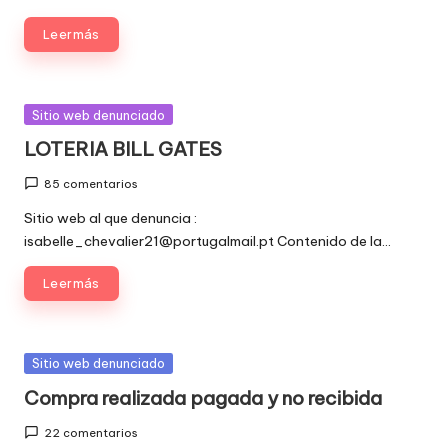
Leer más
Publicada
Sitio web denunciado
en
LOTERIA BILL GATES
85 comentarios
Sitio web al que denuncia :
isabelle_chevalier21@portugalmail.pt Contenido de la…
Leer más
Publicada
Sitio web denunciado
en
Compra realizada pagada y no recibida
22 comentarios