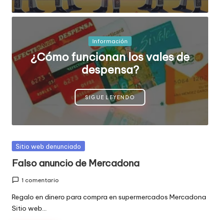
e
comprar
n
t
Publicada
Información
en
¿Cómo funcionan los vales de
a
despensa?
ri
o
SIGUE LEYENDO
s
d
e
Publicada
Sitio web denunciado
en
si
Falso anuncio de Mercadona
ti
1 comentario
o
Regalo en dinero para compra en supermercados Mercadona
Sitio web…
s