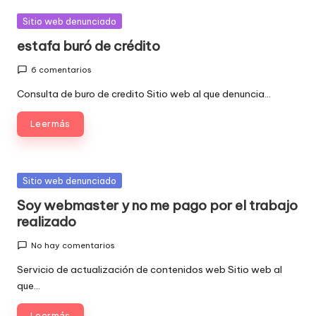
Publicada
Sitio web denunciado
en
estafa buró de crédito
6 comentarios
Consulta de buro de credito Sitio web al que denuncia…
Leer más
Publicada
Sitio web denunciado
en
Soy webmaster y no me pago por el trabajo
realizado
No hay comentarios
Servicio de actualización de contenidos web Sitio web al
que…
Leer más