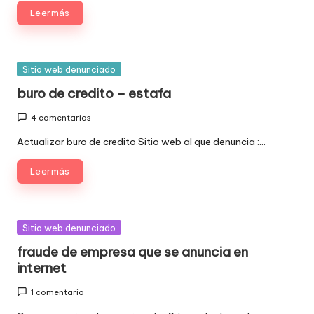
Leer más
w
e
b
Publicada
Sitio web denunciado
en
s
buro de credito – estafa
4 comentarios
Actualizar buro de credito Sitio web al que denuncia :…
Leer más
Publicada
Sitio web denunciado
en
fraude de empresa que se anuncia en
internet
1 comentario