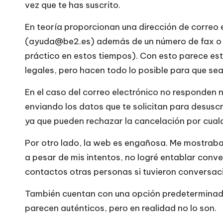
e
vez que te has suscrito.
si
En teoría proporcionan una dirección de correo e
(ayuda@be2.es) además de un número de fax o c
ti
práctico en estos tiempos). Con esto parece est
o
legales, pero hacen todo lo posible para que se
s
En el caso del correo electrónico no responden
enviando los datos que te solicitan para desusc
w
ya que pueden rechazar la cancelación por cualq
e
Por otro lado, la web es engañosa. Me mostraba 
b
a pesar de mis intentos, no logré entablar conv
contactos otras personas si tuvieron conversaci
s
También cuentan con una opción predeterminad
parecen auténticos, pero en realidad no lo son.