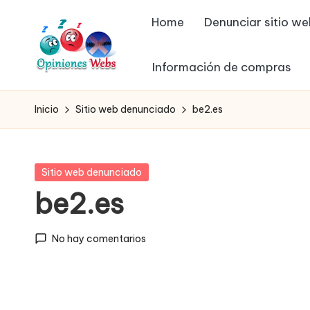
Home
Denunciar sitio w
Saltar
al
Información de compras
contenido
O
Infórmate
y
p
Inicio
Sitio web denunciado
be2.es
compra
in
seguro
vía
io
Publicada
Sitio web denunciado
online,
en
be2.es
n
comprar
seguro
e
No hay comentarios
por
s,
internet,
conoce
c
páginas