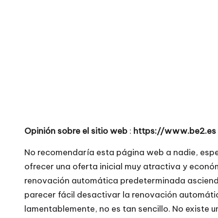
o
no
seguras
m
para
e
comprar
n
t
a
Opinión sobre el sitio web
:
https://www.be2.es
ri
No recomendaría esta página web a nadie, espe
o
ofrecer una oferta inicial muy atractiva y econó
s
renovación automática predeterminada asciende
parecer fácil desactivar la renovación automáti
d
lamentablemente, no es tan sencillo. No existe 