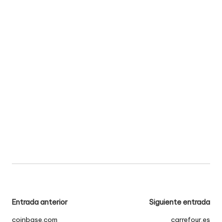
Navegación
Entrada anterior
Siguiente entrada
de
coinbase.com
carrefour.es