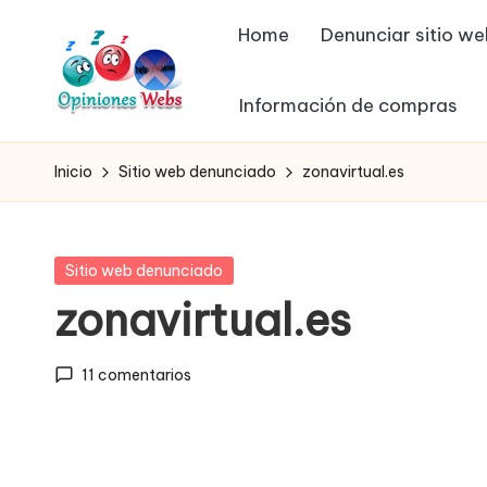
Home
Denunciar sitio w
Saltar
al
Información de compras
contenido
O
Infórmate
y
p
Inicio
Sitio web denunciado
zonavirtual.es
compra
in
seguro
vía
io
Publicada
Sitio web denunciado
online,
en
zonavirtual.es
n
comprar
seguro
e
11 comentarios
por
s,
internet,
conoce
c
páginas