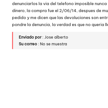
e
denunciarlos la via del telefono imposible nunca l
dinero, la compra fue el 2/06/14, despues de mu
si
pedido y me dicen que las devoluciones son entre 
ti
pondre la denuncia, la verdad es que no queria l
o
Enviado por
: Jose alberto
Su correo
: No se muestra
s
w
e
b
s