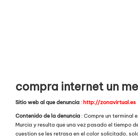
o
no
seguras
m
para
e
comprar
n
t
a
compra internet un mes
ri
o
Sitio web al que denuncia
:
http://zonavirtual.es
s
Contenido de la denuncia
: Compre un terminal e
Murcia y resulta que una vez pasado el tiempo d
d
cuestion se les retrasa en el color solicitado, 