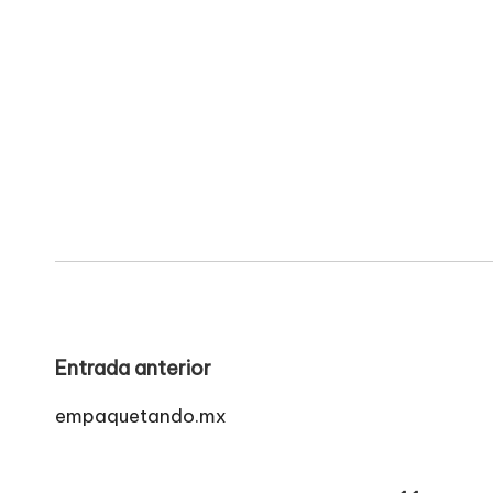
Navegación
Entrada anterior
de
empaquetando.mx
entradas