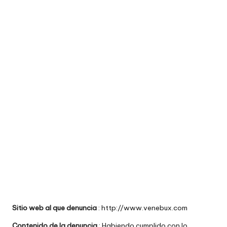
e
comprar
n
t
a
ri
o
s
d
e
si
ti
o
Sitio web al que denuncia
: http://www.venebux.com
s
Contenido de la denuncia
: Habiendo cumplido con lo