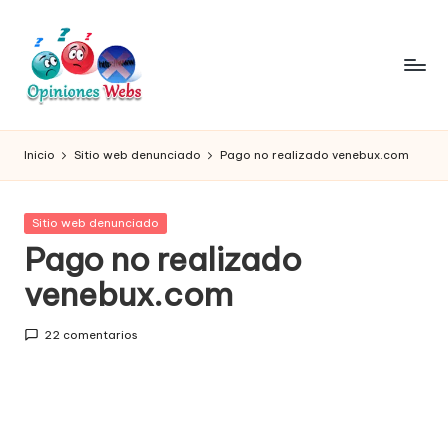
Saltar
al
contenido
O
Infórmate
y
pi
Inicio
Sitio web denunciado
Pago no realizado venebux.com
compra
ni
seguro
vía
o
Publicada
Sitio web denunciado
online,
en
Pago no realizado
n
comprar
seguro
venebux.com
e
por
s,
internet,
22 comentarios
conoce
c
páginas
o
no
seguras
m
para