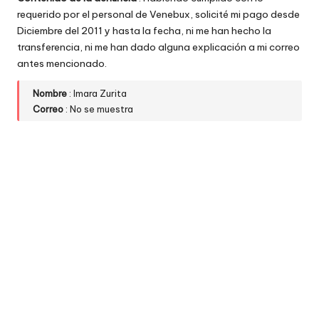
w
requerido por el personal de Venebux, solicité mi pago desde
Diciembre del 2011 y hasta la fecha, ni me han hecho la
e
transferencia, ni me han dado alguna explicación a mi correo
antes mencionado.
b
s
Nombre
: Imara Zurita
Correo
: No se muestra