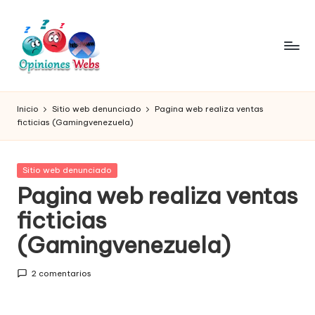
Saltar
al
contenido
O
Infórmate
y
pi
Inicio
Sitio web denunciado
Pagina web realiza ventas
compra
ficticias (Gamingvenezuela)
ni
seguro
vía
o
online,
Publicada
Sitio web denunciado
n
comprar
en
Pagina web realiza ventas
seguro
e
ficticias
por
s,
internet,
(Gamingvenezuela)
conoce
c
páginas
o
2 comentarios
no
seguras
m
para