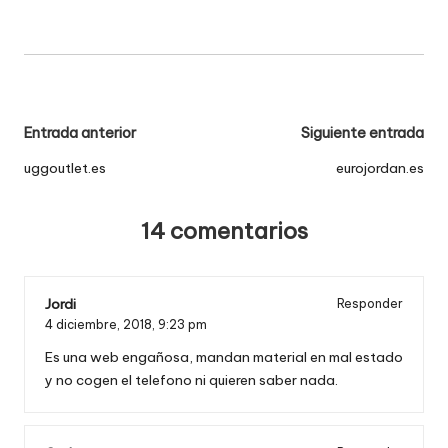
Navegación
Entrada anterior
Siguiente entrada
de
uggoutlet.es
eurojordan.es
entradas
14 comentarios
Jordi
Responder
4 diciembre, 2018,
9:23 pm
Es una web engañosa, mandan material en mal estado
y no cogen el telefono ni quieren saber nada.