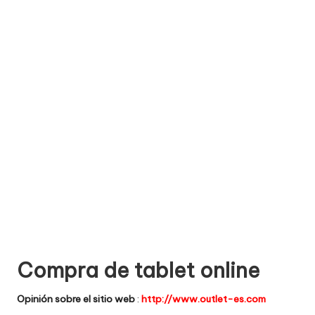
e
comprar
n
t
a
ri
o
s
d
e
si
ti
Compra de tablet online
o
Opinión sobre el sitio web
:
http://www.outlet-es.com
s