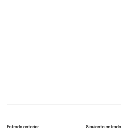
Navegación
Entrada anterior
Siguiente entrada