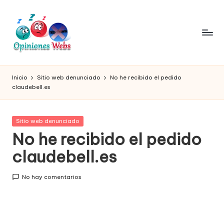
Saltar
al
contenido
O
Infórmate
y
pi
Inicio
Sitio web denunciado
No he recibido el pedido
compra
claudebell.es
ni
seguro
vía
o
online,
Publicada
Sitio web denunciado
n
comprar
en
No he recibido el pedido
seguro
e
claudebell.es
por
s,
internet,
conoce
c
No hay comentarios
páginas
o
no
seguras
m
para