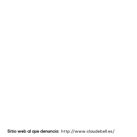
e
comprar
n
t
a
ri
o
s
d
e
si
ti
o
Sitio web al que denuncia
: http://www.claudebell.es/
s