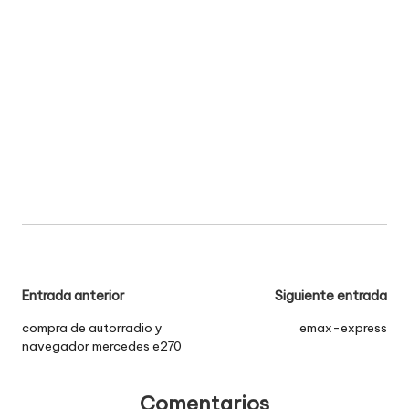
Navegación
Entrada anterior
Siguiente entrada
de
compra de autorradio y
emax-express
navegador mercedes e270
entradas
Comentarios