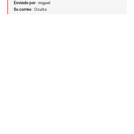
Enviado por
: miguel
w
Su correo
: Oculto
e
b
s