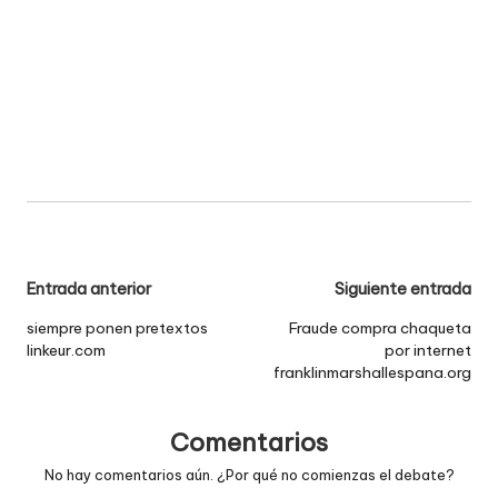
Navegación
Entrada anterior
Siguiente entrada
de
siempre ponen pretextos
Fraude compra chaqueta
linkeur.com
por internet
entradas
franklinmarshallespana.org
Comentarios
No hay comentarios aún. ¿Por qué no comienzas el debate?