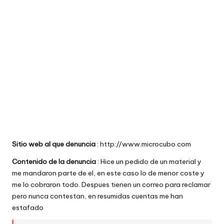
e
comprar
n
t
a
ri
o
s
d
Sitio web al que denuncia
: http://www.microcubo.com
e
Contenido de la denuncia
: Hice un pedido de un material y
si
me mandaron parte de el, en este caso lo de menor coste y
ti
me lo cobraron todo. Despues tienen un correo para reclamar
pero nunca contestan, en resumidas cuentas me han
o
estafado
s