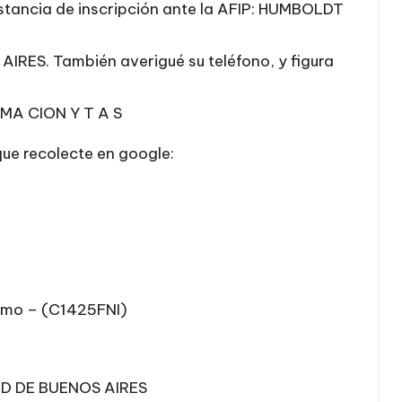
nstancia de inscripción ante la AFIP: HUMBOLDT
S. También averigué su teléfono, y figura
A CION Y T A S
ue recolecte en google:
ermo – (C1425FNI)
AD DE BUENOS AIRES