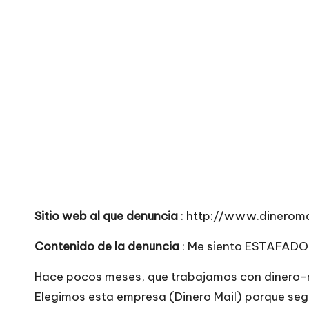
o
no
seguras
m
para
e
comprar
n
t
a
ri
Sitio web al que denuncia
: http://www.dineroma
o
Contenido de la denuncia
: Me siento ESTAFADO
s
Hace pocos meses, que trabajamos con dinero-mai
d
Elegimos esta empresa (Dinero Mail) porque seg