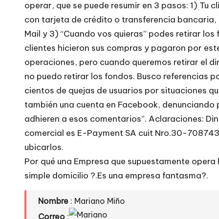
e
operar, que se puede resumir en 3 pasos: 1) Tu cl
con tarjeta de crédito o transferencia bancaria,
si
Mail y 3) “Cuando vos quieras” podes retirar los
ti
clientes hicieron sus compras y pagaron por este
operaciones, pero cuando queremos retirar el di
o
no puedo retirar los fondos. Busco referencias 
s
cientos de quejas de usuarios por situaciones q
también una cuenta en Facebook, denunciando p
w
adhieren a esos comentarios”. Aclaraciones: Din
e
comercial es E-Payment SA cuit Nro.30-70874351
ubicarlos.
b
Por qué una Empresa que supuestamente opera le
simple domicilio ?.Es una empresa fantasma?.
s
Nombre
: Mariano Miño
Correo
: