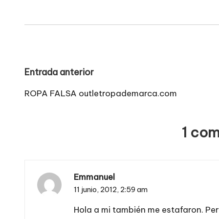
Navegación
Entrada anterior
de
ROPA FALSA outletropademarca.com
entradas
1 com
Emmanuel
11 junio, 2012,
2:59 am
Hola a mi también me estafaron. Per