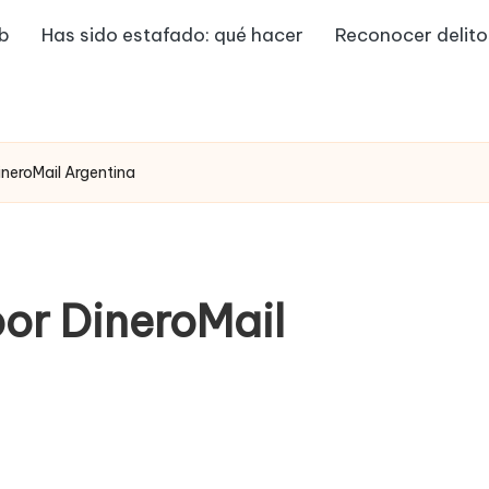
eb
Has sido estafado: qué hacer
Reconocer delito
ineroMail Argentina
por DineroMail