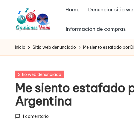
Home
Denunciar sitio w
Saltar
al
Información de compras
contenido
O
Infórmate
y
p
Inicio
Sitio web denunciado
Me siento estafado por D
compra
in
seguro
vía
io
Publicada
Sitio web denunciado
online,
en
Me siento estafado 
n
comprar
Argentina
seguro
e
por
s,
internet,
1 comentario
conoce
c
páginas