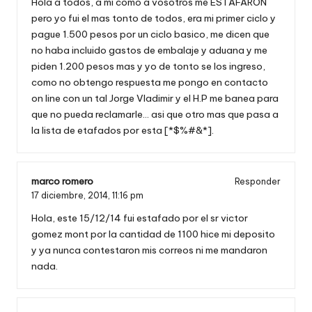
Hola a todos, a mi como a vosotros me ESTAFARON
pero yo fui el mas tonto de todos, era mi primer ciclo y
pague 1.500 pesos por un ciclo basico, me dicen que
no haba incluido gastos de embalaje y aduana y me
piden 1.200 pesos mas y yo de tonto se los ingreso,
como no obtengo respuesta me pongo en contacto
on line con un tal Jorge Vladimir y el H.P me banea para
que no pueda reclamarle… asi que otro mas que pasa a
la lista de etafados por esta [*$%#&*].
marco romero
Responder
17 diciembre, 2014,
11:16 pm
Hola, este 15/12/14 fui estafado por el sr victor
gomez mont por la cantidad de 1100 hice mi deposito
y ya nunca contestaron mis correos ni me mandaron
nada.