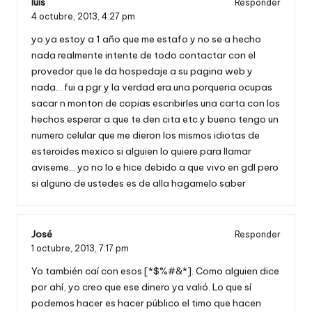
luis
Responder
4 octubre, 2013,
4:27 pm
yo ya estoy a 1 año que me estafo y no se a hecho
nada realmente intente de todo contactar con el
provedor que le da hospedaje a su pagina web y
nada… fui a pgr y la verdad era una porqueria ocupas
sacar n monton de copias escribirles una carta con los
hechos esperar a que te den cita etc y bueno tengo un
numero celular que me dieron los mismos idiotas de
esteroides mexico si alguien lo quiere para llamar
aviseme… yo no lo e hice debido a que vivo en gdl pero
si alguno de ustedes es de alla hagamelo saber
José
Responder
1 octubre, 2013,
7:17 pm
Yo también caí con esos [*$%#&*]. Como alguien dice
por ahí, yo creo que ese dinero ya valió. Lo que sí
podemos hacer es hacer público el timo que hacen