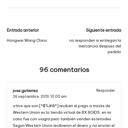
Navegación
Entrada anterior
Siguiente entrada
de
Hongwei Wang Chino
no responden si entregan la
mercancia despues del
entradas
pedido
96 comentarios
jose gutierrez
Responder
26 septiembre, 2019,
10:00 am
otros que son [*$%#&*] reciben el pago a traves de
Western Union es la tienda virtual de BX ROIDS, en mi
caso fue con viagra pero también venden esteroides.
Segun Western Union recibieron el dinero y no envian el