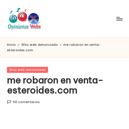
Saltar
al
contenido
O
Infórmate
y
pi
Inicio
Sitio web denunciado
me robaron en venta-
compra
esteroides.com
ni
seguro
vía
o
online,
Publicada
Sitio web denunciado
n
comprar
en
me robaron en venta-
seguro
e
esteroides.com
por
s,
internet,
conoce
c
96 comentarios
páginas
o
no
seguras
m
para