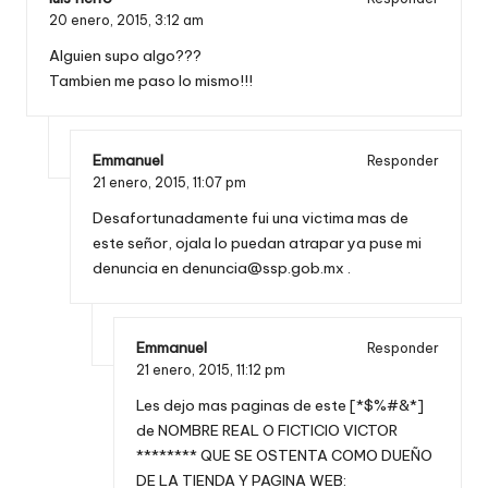
20 enero, 2015,
3:12 am
Alguien supo algo???
Tambien me paso lo mismo!!!
Emmanuel
Responder
21 enero, 2015,
11:07 pm
Desafortunadamente fui una victima mas de
este señor, ojala lo puedan atrapar ya puse mi
denuncia en
denuncia@ssp.gob.mx
.
Emmanuel
Responder
21 enero, 2015,
11:12 pm
Les dejo mas paginas de este [*$%#&*]
de NOMBRE REAL O FICTICIO VICTOR
******** QUE SE OSTENTA COMO DUEÑO
DE LA TIENDA Y PAGINA WEB: