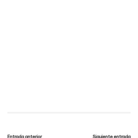
Navegación
Entrada anterior
Siguiente entrada