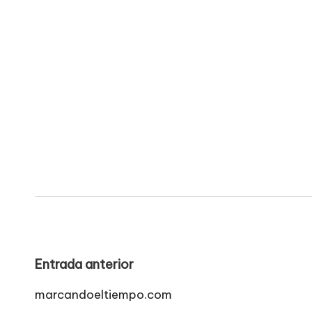
Navegación
Entrada anterior
de
marcandoeltiempo.com