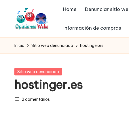
Home
Denunciar sitio w
Saltar
al
Información de compras
contenido
O
Infórmate
y
p
Inicio
Sitio web denunciado
hostinger.es
compra
in
seguro
vía
io
Publicada
Sitio web denunciado
online,
en
hostinger.es
n
comprar
seguro
e
2 comentarios
por
s,
internet,
conoce
c
páginas