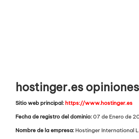
o
no
seguras
m
para
e
comprar
n
t
a
hostinger.es opiniones
ri
o
Sitio web principal:
https://www.hostinger.es
s
Fecha de registro del dominio:
07 de Enero de 20
d
Nombre de la empresa:
Hostinger International 