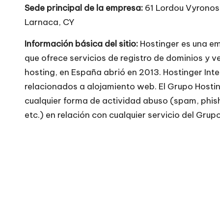
e
Sede principal de la empresa:
61 Lordou Vyronos
Larnaca, CY
si
Información básica del sitio:
Hostinger es una e
ti
que ofrece servicios de registro de dominios y v
o
hosting, en España abrió en 2013. Hostinger Inte
relacionados a alojamiento web. El Grupo Hostin
s
cualquier forma de actividad abuso (spam, phish
w
etc.) en relación con cualquier servicio del Gr
e
b
s