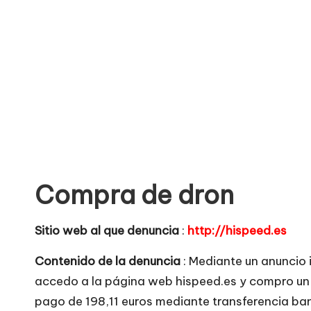
o
no
seguras
m
para
e
comprar
n
t
a
Compra de dron
ri
o
Sitio web al que denuncia
:
http://hispeed.es
s
Contenido de la denuncia
: Mediante un anuncio
accedo a la página web hispeed.es y compro un 
d
pago de 198,11 euros mediante transferencia b