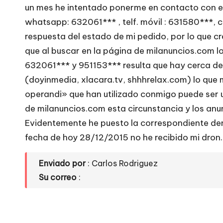
e
un mes he intentado ponerme en contacto con ell
whatsapp: 632061*** , telf. móvil : 631580***, 
si
respuesta del estado de mi pedido, por lo que cr
ti
que al buscar en la página de milanuncios.com l
632061*** y 951153*** resulta que hay cerca d
o
(doyinmedia, xlacara.tv, shhhrelax.com) lo que
s
operandi» que han utilizado conmigo puede ser 
de milanuncios.com esta circunstancia y los an
w
Evidentemente he puesto la correspondiente denu
e
fecha de hoy 28/12/2015 no he recibido mi dron.
b
Enviado por
: Carlos Rodriguez
Su correo
:
s