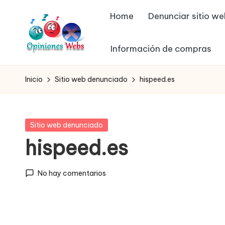
Home
Denunciar sitio w
Saltar
al
Información de compras
contenido
O
Infórmate
y
p
Inicio
Sitio web denunciado
hispeed.es
compra
in
seguro
vía
io
Publicada
Sitio web denunciado
online,
en
hispeed.es
n
comprar
seguro
e
No hay comentarios
por
s,
internet,
conoce
c
páginas