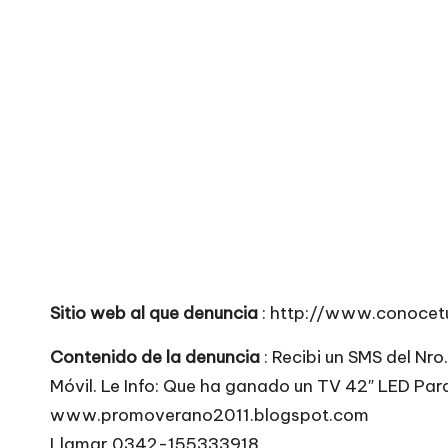
o
no
seguras
m
para
e
comprar
n
t
a
ri
Sitio web al que denuncia
: http://www.conocet
o
Contenido de la denuncia
: Recibi un SMS del Nr
s
Móvil. Le Info: Que ha ganado un TV 42″ LED Par
d
www.promoverano2011.blogspot.com
Llamar 0342-155333918