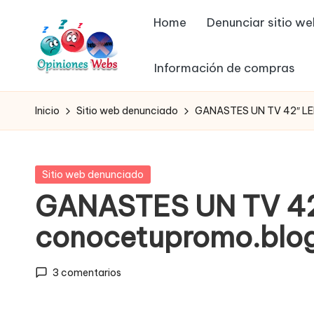
Home
Denunciar sitio w
Saltar
al
Información de compras
contenido
O
Infórmate
y
p
Inicio
Sitio web denunciado
GANASTES UN TV 42″ LE
compra
in
seguro
vía
io
Publicada
Sitio web denunciado
online,
en
GANASTES UN TV 4
n
comprar
conocetupromo.blo
seguro
e
por
s,
internet,
3 comentarios
conoce
c
páginas