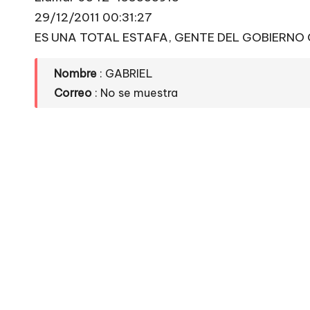
e
29/12/2011 00:31:27
si
ES UNA TOTAL ESTAFA, GENTE DEL GOBIERNO
ti
Nombre
: GABRIEL
Correo
: No se muestra
o
s
w
e
b
s