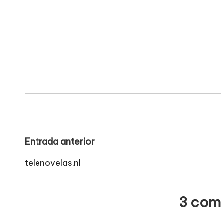
Navegación
Entrada anterior
de
telenovelas.nl
entradas
3 com