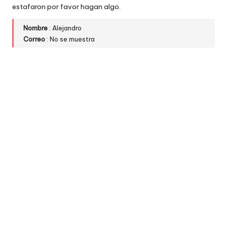
estafaron por favor hagan algo.
w
e
Nombre
: Alejandro
Correo
: No se muestra
b
s