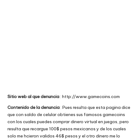
e
comprar
n
t
a
ri
o
s
d
e
Sitio web al que denuncia
: http://www.gamecoins.com
si
Contenido de la denuncia
: Pues resulta que esta pagina dice
ti
que con saldo de celular obtienes sus famosos gamecoins
con los cuales puedes comprar dinero virtual en juegos, pero
o
resulta que recargue 100$ pesos mexicanos y de los cuales
s
solo me hcieron validos 46$ pesos y el otro dinero me lo