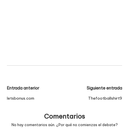
Navegación
Entrada anterior
Siguiente entrada
de
letsbonus.com
Thefootballshirt9
entradas
Comentarios
No hay comentarios aún. ¿Por qué no comienzas el debate?