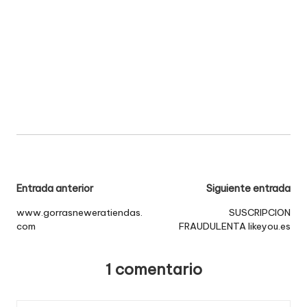
Navegación
Entrada anterior
Siguiente entrada
de
www.gorrasneweratiendas.
SUSCRIPCION
com
FRAUDULENTA likeyou.es
entradas
1 comentario