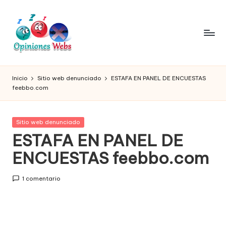
Saltar
al
contenido
O
Infórmate
y
pi
Inicio
Sitio web denunciado
ESTAFA EN PANEL DE ENCUESTAS
compra
feebbo.com
ni
seguro
vía
o
online,
Publicada
Sitio web denunciado
n
comprar
en
ESTAFA EN PANEL DE
seguro
e
ENCUESTAS feebbo.com
por
s,
internet,
conoce
c
1 comentario
páginas
o
no
seguras
m
para