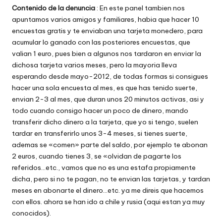
Contenido de la denuncia
: En este panel tambien nos
w
apuntamos varios amigos y familiares, habia que hacer 10
e
encuestas gratis y te enviaban una tarjeta monedero, para
acumular lo ganado con las posteriores encuestas, que
b
valian 1 euro, pues bien a algunos nos tardaron en enviar la
s
dichosa tarjeta varios meses, pero la mayoria lleva
esperando desde mayo-2012, de todas formas si consigues
hacer una sola encuesta al mes, es que has tenido suerte,
envian 2-3 al mes, que duran unos 20 minutos activas, asi y
todo cuando consigo hacer un poco de dinero, mando
transferir dicho dinero a la tarjeta, que yo si tengo, suelen
tardar en transferirlo unos 3-4 meses, si tienes suerte,
ademas se «comen» parte del saldo, por ejemplo te abonan
2 euros, cuando tienes 3, se «olvidan de pagarte los
referidos…etc., vamos que no es una estafa propiamente
dicha, pero si no te pagan, no te envian las tarjetas, y tardan
meses en abonarte el dinero…etc. ya me direis que hacemos
con ellos. ahora se han ido a chile y rusia (aqui estan ya muy
conocidos).