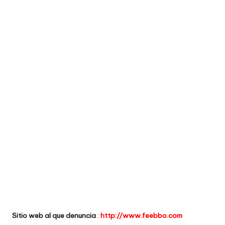
e
comprar
n
t
a
ri
o
s
d
e
si
ti
o
Sitio web al que denuncia
:
http://www.feebbo.com
s