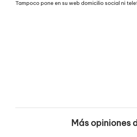
e
Tampoco pone en su web domicilio social ni tel
si
ti
o
s
w
e
b
s
Más opiniones d