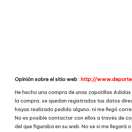
o
no
seguras
m
para
e
comprar
n
t
a
Opinión sobre el sitio web
:
http://www.deporte
ri
He hecho una compra de unas zapatillas Adidas a
o
la compra, se quedan registrados tus datos dir
s
hayas realizado pedido alguno, ni me llegó correo
No es posible contactar con ellos a través de 
d
del que figuraba en su web. No se si me llegará 