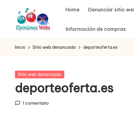
Home
Denunciar sitio w
Saltar
al
Información de compras
contenido
O
Infórmate
y
p
Inicio
Sitio web denunciado
deporteoferta.es
compra
in
seguro
vía
io
Publicada
Sitio web denunciado
online,
en
deporteoferta.es
n
comprar
seguro
e
1 comentario
por
s,
internet,
conoce
c
páginas