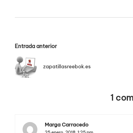
Navegación
Entrada anterior
de
zapatillasreebok.es
entradas
1 com
Marga Carracedo
25 enero, 2018,
1:25 pm