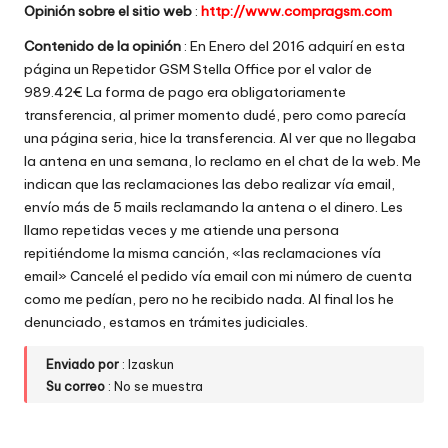
Opinión sobre el sitio web
:
http://www.compragsm.com
w
Contenido de la opinión
: En Enero del 2016 adquirí en esta
e
página un Repetidor GSM Stella Office por el valor de
b
989.42€ La forma de pago era obligatoriamente
transferencia, al primer momento dudé, pero como parecía
s
una página seria, hice la transferencia. Al ver que no llegaba
la antena en una semana, lo reclamo en el chat de la web. Me
indican que las reclamaciones las debo realizar vía email,
envío más de 5 mails reclamando la antena o el dinero. Les
llamo repetidas veces y me atiende una persona
repitiéndome la misma canción, «las reclamaciones vía
email» Cancelé el pedido vía email con mi número de cuenta
como me pedían, pero no he recibido nada. Al final los he
denunciado, estamos en trámites judiciales.
Enviado por
: Izaskun
Su correo
: No se muestra