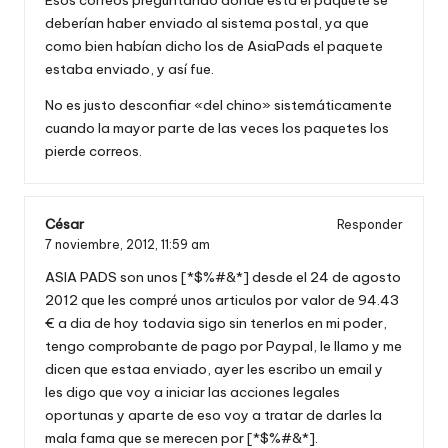
Esos correos preguntando donde está el paquete se
deberían haber enviado al sistema postal, ya que
como bien habían dicho los de AsiaPads el paquete
estaba enviado, y así fue.
No es justo desconfiar «del chino» sistemáticamente
cuando la mayor parte de las veces los paquetes los
pierde correos.
César
Responder
7 noviembre, 2012,
11:59 am
ASIA PADS son unos [*$%#&*] desde el 24 de agosto
2012 que les compré unos articulos por valor de 94.43
€ a dia de hoy todavia sigo sin tenerlos en mi poder,
tengo comprobante de pago por Paypal, le llamo y me
dicen que estaa enviado, ayer les escribo un email y
les digo que voy a iniciar las acciones legales
oportunas y aparte de eso voy a tratar de darles la
mala fama que se merecen por [*$%#&*].