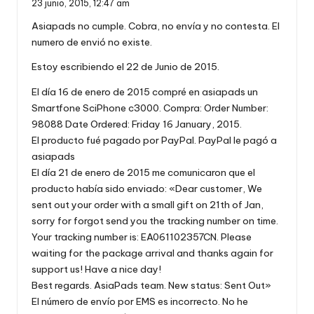
23 junio, 2015,
12:47 am
Asiapads no cumple. Cobra, no envía y no contesta. El
numero de envió no existe.
Estoy escribiendo el 22 de Junio de 2015.
El día 16 de enero de 2015 compré en asiapads un
Smartfone SciPhone c3000. Compra: Order Number:
98088 Date Ordered: Friday 16 January, 2015.
El producto fué pagado por PayPal. PayPal le pagó a
asiapads
El día 21 de enero de 2015 me comunicaron que el
producto había sido enviado: «Dear customer, We
sent out your order with a small gift on 21th of Jan,
sorry for forgot send you the tracking number on time.
Your tracking number is: EA061102357CN. Please
waiting for the package arrival and thanks again for
support us! Have a nice day!
Best regards. AsiaPads team. New status: Sent Out»
El número de envío por EMS es incorrecto. No he