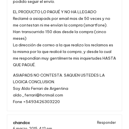
podido seguir el envío.
EL PRODUCTO LO PAGUÉ Y NO HA LLEGADO
Reclamé a asiapads por email mas de 50 veces y no
me contestan ni me envían la compra (smartfone).
Han transcurrido 150 dias desde la compra (cinco
meses)
La dirección de correo a la que realizo los reclamos es
la misma por la que realicé la compra, y desde la cual
me respondían muy gentilmente mis inquietudes HASTA
QUE PAGUÉ.
ASIAPADS NO CONTESTA. SAQUEN USTEDES LA
LOGICA CONCLUSION.
Soy Aldo Ferrari de Argentina
aldo_ferrari@hotmail.com
Fone +5493426303220
chandox
Responder
6 marzo, 2015,
4:12 pm