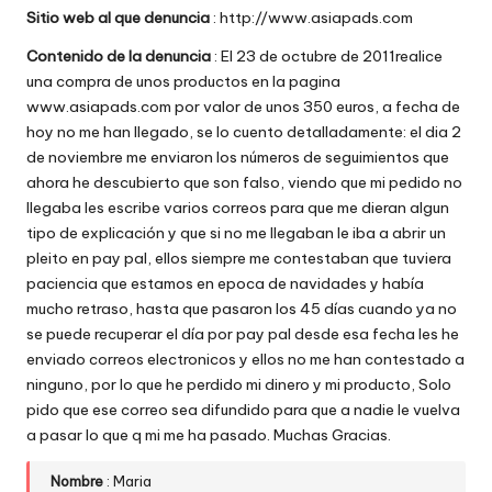
Sitio web al que denuncia
: http://www.asiapads.com
w
Contenido de la denuncia
: El 23 de octubre de 2011realice
e
una compra de unos productos en la pagina
b
www.asiapads.com por valor de unos 350 euros, a fecha de
hoy no me han llegado, se lo cuento detalladamente: el dia 2
s
de noviembre me enviaron los números de seguimientos que
ahora he descubierto que son falso, viendo que mi pedido no
llegaba les escribe varios correos para que me dieran algun
tipo de explicación y que si no me llegaban le iba a abrir un
pleito en pay pal, ellos siempre me contestaban que tuviera
paciencia que estamos en epoca de navidades y había
mucho retraso, hasta que pasaron los 45 días cuando ya no
se puede recuperar el día por pay pal desde esa fecha les he
enviado correos electronicos y ellos no me han contestado a
ninguno, por lo que he perdido mi dinero y mi producto, Solo
pido que ese correo sea difundido para que a nadie le vuelva
a pasar lo que q mi me ha pasado. Muchas Gracias.
Nombre
: Maria