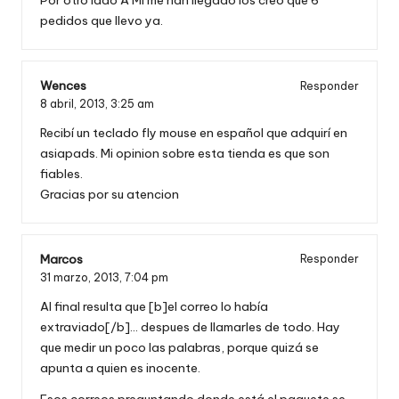
Por otro lado A MI me han llegado los creo que 6
pedidos que llevo ya.
Wences
Responder
8 abril, 2013,
3:25 am
Recibí un teclado fly mouse en español que adquirí en
asiapads. Mi opinion sobre esta tienda es que son
fiables.
Gracias por su atencion
Marcos
Responder
31 marzo, 2013,
7:04 pm
Al final resulta que [b]el correo lo había
extraviado[/b]… despues de llamarles de todo. Hay
que medir un poco las palabras, porque quizá se
apunta a quien es inocente.