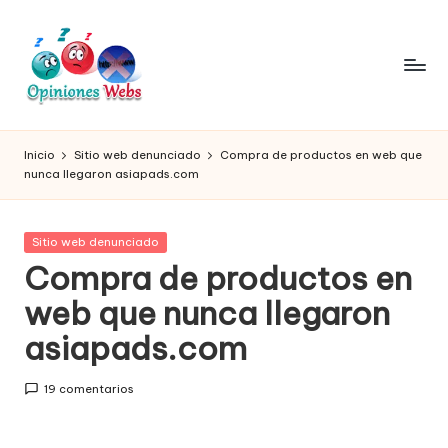
Saltar
al
contenido
O
Infórmate
y
pi
Inicio
Sitio web denunciado
Compra de productos en web que
compra
nunca llegaron asiapads.com
ni
seguro
vía
o
online,
Publicada
Sitio web denunciado
n
comprar
en
Compra de productos en
seguro
e
web que nunca llegaron
por
s,
internet,
asiapads.com
conoce
c
páginas
o
19 comentarios
no
seguras
m
para