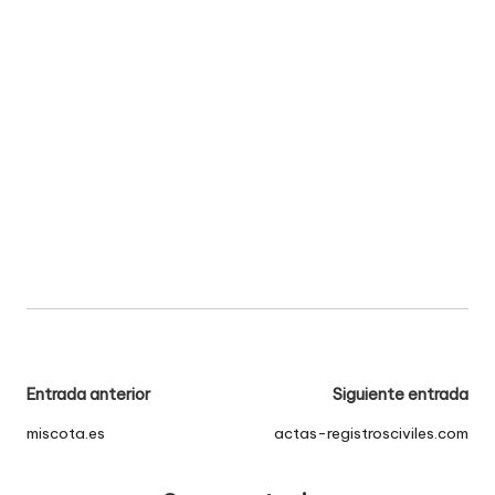
Navegación
Entrada anterior
Siguiente entrada
de
miscota.es
actas-registrosciviles.com
entradas