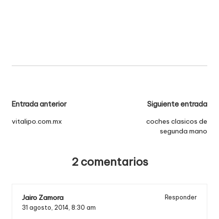
Navegación
Entrada anterior
Siguiente entrada
de
vitalipo.com.mx
coches clasicos de
segunda mano
entradas
2 comentarios
Jairo Zamora
Responder
31 agosto, 2014,
8:30 am