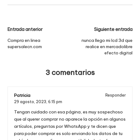
Navegación
Entrada anterior
Siguiente entrada
de
Compra en linea
nunca llego mi lcd 3d que
supersalecn.com
realice en mercadolibre
entradas
efecto digital
3 comentarios
Patricia
Responder
29 agosto, 2023,
6:15 pm
Tengan cuidado con esa página, es muy sospechoso
que al querer comprar no aparece la opción en algunos
artículos, preguntas por WhatsApp y te dicen que
para poder comprar es solo enviando los datos de tu