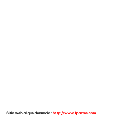
e
comprar
n
t
a
ri
o
s
d
e
si
ti
o
Sitio web al que denuncia
:
http://www.1partes.com
s