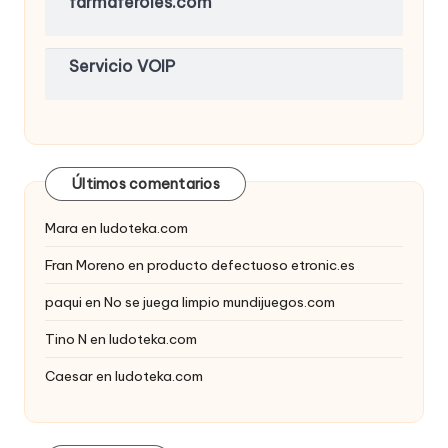
farmaferoles.com
Servicio VOIP
Últimos comentarios
Mara
en
ludoteka.com
Fran Moreno
en
producto defectuoso etronic.es
paqui
en
No se juega limpio mundijuegos.com
Tino N
en
ludoteka.com
Caesar
en
ludoteka.com