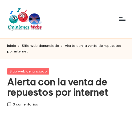
Saltar
al
contenido
O
Infórmate
y
pi
Inicio
Sitio web denunciado
Alerta con la venta de repuestos
compra
por internet
ni
seguro
vía
o
online,
Publicada
Sitio web denunciado
n
comprar
en
Alerta con la venta de
seguro
e
repuestos por internet
por
s,
internet,
conoce
c
3 comentarios
páginas
o
no
seguras
m
para