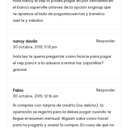
hola nancy el vep lo podes pagar en por ventanilla en
el banco superville atraves de la opcion xngroup que
te aparece al lado de pagomiscuentas y banelco.
suerte y saludos
nancy davila
Responder
30 octubre, 2015,
11:13 pm
hola luis te queria preguntar como hiciste para pagar
el vep para ir a la aduana a retirar las zapatillas?
gracias
Fabio
Responder
30 octubre, 2015,
12:16 am
Si compras con tarjeta de credito (no debito), la
operación se registra pero la debes pagar cuando te
llegue el resumen mensual. Alguien sabe como hacer
para no pagarlo y anular la compra. En caso de que no