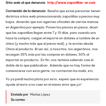
Sitio web al que denuncia
:
http://www.zapatillas-ar.com
w
Contenido de la denuncia
: Resulta que estas personas tienen
e
distintos sitios web promocionando zapatillas a precios muy
b
bajos, diciendo que son agentes oficiales de ciertas marcas
en Argentina por ejemplo. Ponen los precios en pesos, dicen
s
que las zapatillas llegan entre 7 y 15 días, pero cuando uno
hace la compra, cargan el importe en dolares a nombre de un
chino (y mucho más que el precio real), y te envían desde
China el producto. Al ser así, a nosotros, los argentinos, nos
recargan 35% más por las compras en dolares, 50% al
importar un producto.. En fin, nos termina saliendo casi el
doble de lo que publicaban.. Además que no hay forma de
comunicarse con esta gente, no contestan los mails, etc..
Yo ya perdí mucha plata por esto, espero que mi experiencia
ayude al resto a no caer en el mismo error que yo!
Enviado por
: Matías López
Su correo
: