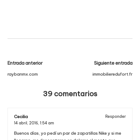
Navegación
Entrada anterior
Siguiente entrada
de
raybanmx.com
immobilieredufort.fr
entradas
39 comentarios
Cecilia
Responder
14 abril, 2016,
1:54 am
Buenos días, yo pedí un par de zapatillas Nike y si me