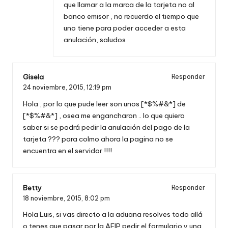
que llamar a la marca de la tarjeta no al
banco emisor , no recuerdo el tiempo que
uno tiene para poder acceder a esta
anulación, saludos .
Gisela
Responder
24 noviembre, 2015,
12:19 pm
Hola , por lo que pude leer son unos [*$%#&*] de
[*$%#&*] , osea me engancharon .. lo que quiero
saber si se podrá pedir la anulación del pago de la
tarjeta ??? para colmo ahora la pagina no se
encuentra en el servidor !!!!
Betty
Responder
18 noviembre, 2015,
8:02 pm
Hola Luis, si vas directo a la aduana resolves todo allá
o tenes que pasar por la AFIP pedir el formulario y una