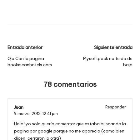
Navegación
Entrada anterior
Siguiente entrada
de
Ojo Con la pagina
Mysoftpack no te da de
bookmeanhotels.com
baja
entradas
78 comentarios
Juan
Responder
9 marzo, 2013,
12:41 pm
Hola! yo solo quería comentar que estaba buscando la
pagina por google porque no me aparecia (como bien
dicen, cerraron la otra)