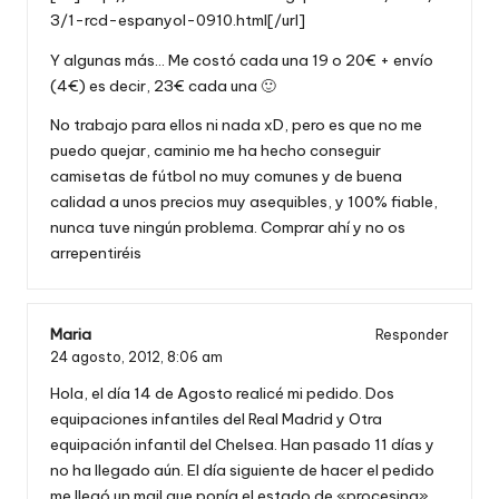
3/1-rcd-espanyol-0910.html[/url]
Y algunas más… Me costó cada una 19 o 20€ + envío
(4€) es decir, 23€ cada una 🙂
No trabajo para ellos ni nada xD, pero es que no me
puedo quejar, caminio me ha hecho conseguir
camisetas de fútbol no muy comunes y de buena
calidad a unos precios muy asequibles, y 100% fiable,
nunca tuve ningún problema. Comprar ahí y no os
arrepentiréis
Maria
Responder
24 agosto, 2012,
8:06 am
Hola, el día 14 de Agosto realicé mi pedido. Dos
equipaciones infantiles del Real Madrid y Otra
equipación infantil del Chelsea. Han pasado 11 días y
no ha llegado aún. El día siguiente de hacer el pedido
me llegó un mail que ponía el estado de «procesing»