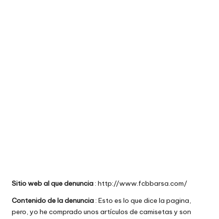
e
comprar
n
t
a
ri
o
s
d
e
si
ti
Sitio web al que denuncia
: http://www.fcbbarsa.com/
o
Contenido de la denuncia
: Esto es lo que dice la pagina,
s
pero, yo he comprado unos artículos de camisetas y son