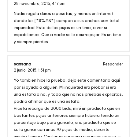
28 noviembre, 2015,
4:17 pm
Nadie regala duros a pesetas, y menos en Internet
donde los [*$%#&*] campan a sus anchas con total
impunidad. Esto de las pujas es un timo, a ver si
espabilamos. Que a nadie se le ocurra pujar. Es un timo
y siempre pierdes.
sansano
Responder
2 junio, 2015,
1:51 pm
Yo tambien hice la prueba, dejo este comentario aquí
por si ayuda a alguien. Mi inquietud era probar si era
una estafa o no, y todo que no nos pruebas explicitas,
podria afirmar que es una estafa.
Hice la recarga de 2000 bids, miré un producto que en
bastantes pujas anteriores siempre hubiera tenido un
porcentaje bajo para ganarlo, uno producto que se
solia ganar con unas 70 pujas de media, durante
mucho timepo. Cual es mi sorpresa que inicio mi puja, y