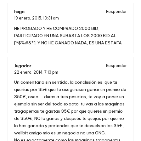
hugo
Responder
19 enero, 2015,
10:31 am
HE PROBADO Y HE COMPRADO 2000 BID,
PARTICIPADO EN UNA SUBASTA LOS 2000 BID AL
[*$%#&*]. Y NO HE GANADO NADA, ES UNA ESTAFA
Jugador
Responder
22 enero, 2014,
7:13 pm
Un comentario sin sentido, la conclusión es, que tu
querías por 35€ que te asegurasen ganar un premio de
350€, osea….. duros a tres pesetas, te voy a poner un
ejemplo sin ser del todo exacto; tu vas a las maquinas
tragaperras te gastas 35€ por que quieres un permio
de 350€, NO lo ganas y después te quejas por que no
lo has ganado y pretendes que te devuelvan los 35€,
wellbit amigo mio es un negocio no una ONG.
No es exactamente como las maquinas tragaperras,