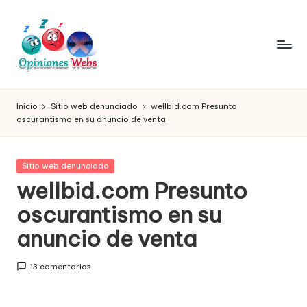
Saltar
al
contenido
O
Infórmate
y
pi
Inicio
Sitio web denunciado
wellbid.com Presunto
compra
oscurantismo en su anuncio de venta
ni
seguro
vía
o
online,
Publicada
Sitio web denunciado
n
comprar
en
wellbid.com Presunto
seguro
e
oscurantismo en su
por
s,
internet,
anuncio de venta
conoce
c
páginas
o
13 comentarios
no
seguras
m
para