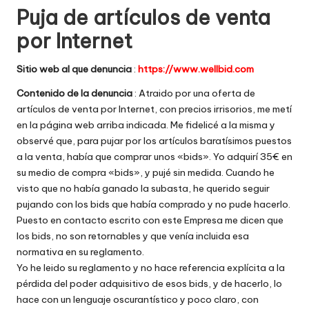
Puja de artículos de venta
w
por Internet
e
b
Sitio web al que denuncia
:
https://www.wellbid.com
s
Contenido de la denuncia
: Atraido por una oferta de
artículos de venta por Internet, con precios irrisorios, me metí
en la página web arriba indicada. Me fidelicé a la misma y
observé que, para pujar por los artículos baratísimos puestos
a la venta, había que comprar unos «bids». Yo adquirí 35€ en
su medio de compra «bids», y pujé sin medida. Cuando he
visto que no había ganado la subasta, he querido seguir
pujando con los bids que había comprado y no pude hacerlo.
Puesto en contacto escrito con este Empresa me dicen que
los bids, no son retornables y que venía incluida esa
normativa en su reglamento.
Yo he leido su reglamento y no hace referencia explícita a la
pérdida del poder adquisitivo de esos bids, y de hacerlo, lo
hace con un lenguaje oscurantístico y poco claro, con