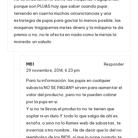
porque son PUJAS hay que saber cuando pujar,
teniendo en cuenta muchas circunstancias y una
estrategia de pujas para gastar lo menos posible, las
maquinas tragaperras metes dinero y la máquina te da
premio o no, no le afecta en nada como le metas la
moneda. un saludo
M81
Responder
29 noviembre, 2014,
6:23 pm
Para tu información, las pujas en cualquier
subasta NO SE PAGAN!! sirven para aumentar el
valor del producto, pero no te pueden cobrar
por la puja en si.
Y si no te llevas el producto no te tienen que
soplar ni un duro.Y todo lo que salga de ahí es
estafa, o sino no lo llames web de subastas, te
inventas otro nombre… He de decir que lo del no
reembolso de los BIDS, sí que lo pone cuando te