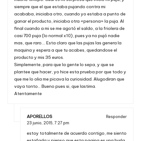
siempre que el que estaba pujando contra mi
acababa, iniciaba otro, cuando yo estaba a punto de
ganar el producto, iniciaba otra «persona» la puja. Al
final cuando a mi se me agotó el saldo, a la friolera de
casi 700 puja (lo normal x10), pues ya no pujó nadie
mas, que raro…. Esta claro que las pujas las genera la
maquina y espera a que tu acabes, quedandose el
producto y mis 35 euros.
Simplemente, para que la gente lo sepa, y que se
plantee que hacer, yo hice esta prueba por que todo y
que me lo olia me picava la curiosidad. Alugodiran que
vaya tonto… Bueno pues si, que lastima.
Atentamente
APORELLOS
Responder
23 junio, 2015,
7:27 pm
estoy totalmente de acuerdo contigo, me siento
estafada y pienso que esta pagina es una burla