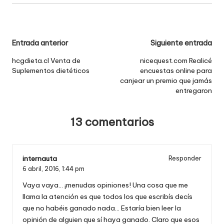
Navegación
Entrada anterior
Siguiente entrada
de
hcgdieta.cl Venta de
nicequest.com Realicé
Suplementos dietéticos
encuestas online para
entradas
canjear un premio que jamás
entregaron
13 comentarios
internauta
Responder
6 abril, 2016,
1:44 pm
Vaya vaya… ¡menudas opiniones! Una cosa que me
llama la atención es que todos los que escribís decís
que no habéis ganado nada… Estaría bien leer la
opinión de alguien que sí haya ganado. Claro que esos