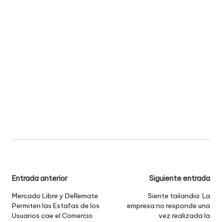
Navegación
Entrada anterior
Siguiente entrada
de
Mercado Libre y DeRemate
Siente tailandia: La
Permiten las Estafas de los
empresa no responde una
entradas
Usuarios cae el Comercio
vez realizada la