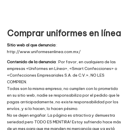
w
e
b
Comprar uniformes en línea
s
Sitio web al que denuncia
:
http://www.uniformesenlinea.com.mx/
Contenido de la denuncia
: Por favor, en cualquiera de las
empresas «Uniformes en Línea», «Smart Confecciones» o
«Confecciones Empresariales S.A. de C.V.», NO LES
COMPREN.
Todas son la misma empresa, no cumplen con lo prometido
en su sitio web, nadie se responsabiliza por el pedido que le
pagas anticipadamente, no existe responsabilidad por los
envíos, y si lo hacen, lo hacen pésimo.
No se dejen engañar. La página es atractiva y demuestra
seriedad pero TODO ES MENTIRA! Estoy sufriendo hace más
de un mes para que me manden mi mercancía que ya está