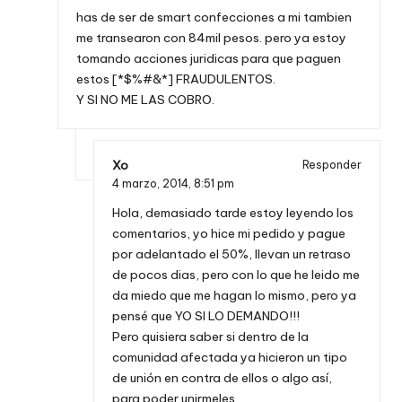
has de ser de smart confecciones a mi tambien
me transearon con 84mil pesos. pero ya estoy
tomando acciones juridicas para que paguen
estos [*$%#&*] FRAUDULENTOS.
Y SI NO ME LAS COBRO.
Xo
Responder
4 marzo, 2014,
8:51 pm
Hola, demasiado tarde estoy leyendo los
comentarios, yo hice mi pedido y pague
por adelantado el 50%, llevan un retraso
de pocos dias, pero con lo que he leido me
da miedo que me hagan lo mismo, pero ya
pensé que YO SI LO DEMANDO!!!
Pero quisiera saber si dentro de la
comunidad afectada ya hicieron un tipo
de unión en contra de ellos o algo así,
para poder unirmeles.