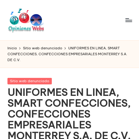
Saltar
al
contenido
O
Infórmate
y
pi
Inicio
Sitio web denunciado
UNIFORMES EN LINEA, SMART
compra
CONFECCIONES, CONFECCIONES EMPRESARIALES MONTERREY S.A.
ni
seguro
DE C.V.
vía
o
online,
n
comprar
Publicada
Sitio web denunciado
seguro
en
e
UNIFORMES EN LINEA,
por
s,
SMART CONFECCIONES,
internet,
conoce
c
CONFECCIONES
páginas
o
EMPRESARIALES
no
seguras
m
MONTERREY S.A. DE C.V.
para