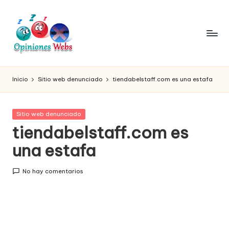
Saltar
al
contenido
O
Infórmate
y
pi
Inicio
Sitio web denunciado
tiendabelstaff.com es una estafa
compra
ni
seguro
vía
o
Publicada
Sitio web denunciado
online,
en
tiendabelstaff.com es
n
comprar
seguro
una estafa
e
por
s,
internet,
No hay comentarios
conoce
c
páginas
o
no
seguras
m
para