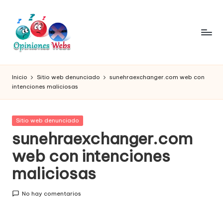
Saltar
al
contenido
O
Infórmate
y
pi
Inicio
Sitio web denunciado
sunehraexchanger.com web con
compra
intenciones maliciosas
ni
seguro
vía
o
online,
Publicada
Sitio web denunciado
n
comprar
en
sunehraexchanger.com
seguro
e
web con intenciones
por
s,
internet,
maliciosas
conoce
c
páginas
o
No hay comentarios
no
seguras
m
para