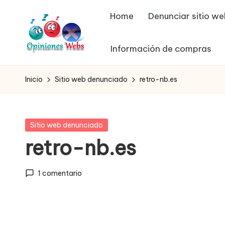
Home
Denunciar sitio w
Saltar
al
Información de compras
contenido
O
Infórmate
y
p
Inicio
Sitio web denunciado
retro-nb.es
compra
in
seguro
vía
io
Publicada
Sitio web denunciado
online,
en
retro-nb.es
n
comprar
seguro
e
1 comentario
por
s,
internet,
conoce
c
páginas