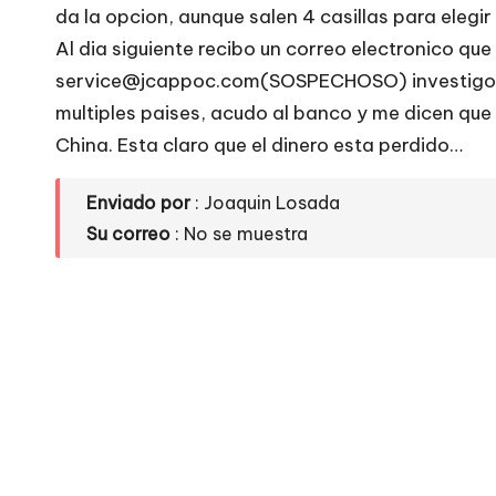
e
da la opcion, aunque salen 4 casillas para elegi
Al dia siguiente recibo un correo electronico que 
si
service@jcappoc.com(SOSPECHOSO) investigo y 
ti
multiples paises, acudo al banco y me dicen qu
China. Esta claro que el dinero esta perdido…
o
s
Enviado por
: Joaquin Losada
Su correo
: No se muestra
w
e
b
s