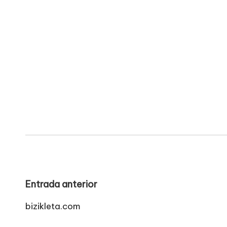
Navegación
Entrada anterior
de
bizikleta.com