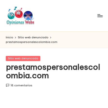
Saltar
al
contenido
O
Infórmate
y
pi
Inicio
Sitio web denunciado
compra
prestamospersonalescolombia.com
ni
seguro
vía
o
online,
Publicada
Sitio web denunciado
n
comprar
en
prestamospersonalescol
seguro
e
ombia.com
por
s,
internet,
conoce
c
18 comentarios
páginas
o
no
seguras
m
para