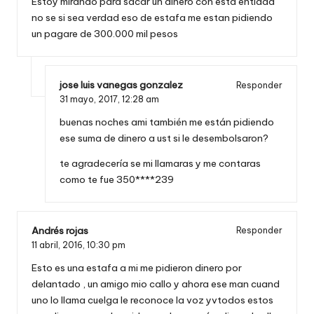
Estoy mirando para sacar un dinero con esta entidad
no se si sea verdad eso de estafa me estan pidiendo
un pagare de 300.000 mil pesos
jose luis vanegas gonzalez
Responder
31 mayo, 2017,
12:28 am
buenas noches ami también me están pidiendo
ese suma de dinero a ust si le desembolsaron?
te agradecería se mi llamaras y me contaras
como te fue 350****239
Andrés rojas
Responder
11 abril, 2016,
10:30 pm
Esto es una estafa a mi me pidieron dinero por
delantado , un amigo mio callo y ahora ese man cuand
uno lo llama cuelga le reconoce la voz yvtodos estos