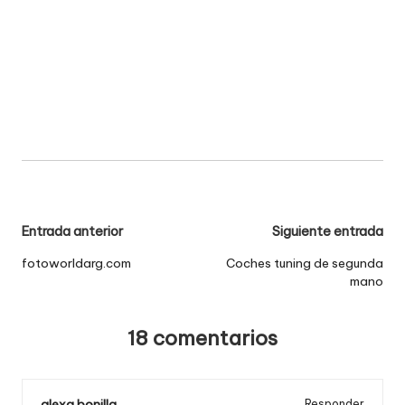
Navegación
Entrada anterior
Siguiente entrada
de
fotoworldarg.com
Coches tuning de segunda
mano
entradas
18 comentarios
alexa bonilla
Responder