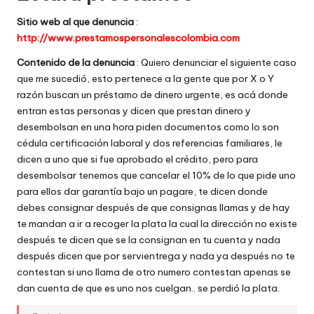
w
Sitio web al que denuncia
:
http://www.prestamospersonalescolombia.com
e
Contenido de la denuncia
: Quiero denunciar el siguiente caso
b
que me sucedió, esto pertenece a la gente que por X o Y
s
razón buscan un préstamo de dinero urgente, es acá donde
entran estas personas y dicen que prestan dinero y
desembolsan en una hora piden documentos como lo son
cédula certificación laboral y dos referencias familiares, le
dicen a uno que si fue aprobado el crédito, pero para
desembolsar tenemos que cancelar el 10% de lo que pide uno
para ellos dar garantía bajo un pagare, te dicen donde
debes consignar después de que consignas llamas y de hay
te mandan a ir a recoger la plata la cual la dirección no existe
después te dicen que se la consignan en tu cuenta y nada
después dicen que por servientrega y nada ya después no te
contestan si uno llama de otro numero contestan apenas se
dan cuenta de que es uno nos cuelgan.. se perdió la plata.