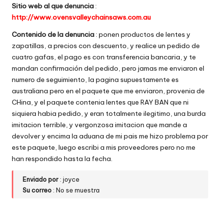
Sitio web al que denuncia
:
w
http://www.ovensvalleychainsaws.com.au
e
Contenido de la denuncia
: ponen productos de lentes y
b
zapatillas, a precios con descuento, y realice un pedido de
cuatro gafas, el pago es con transferencia bancaria, y te
s
mandan confirmación del pedido, pero jamas me enviaron el
numero de seguimiento, la pagina supuestamente es
australiana pero en el paquete que me enviaron, provenia de
CHina, y el paquete contenia lentes que RAY BAN que ni
siquiera habia pedido, y eran totalmente ilegitimo, una burda
imitacion terrible, y vergonzosa imitacion que mande a
devolver y encima la aduana de mi pais me hizo problema por
este paquete, luego escribi a mis proveedores pero no me
han respondido hasta la fecha.
Enviado por
: joyce
Su correo
: No se muestra