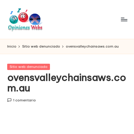
Saltar
al
contenido
O
Infórmate
y
pi
Inicio
Sitio web denunciado
ovensvalleychainsaws.com.au
compra
ni
seguro
vía
o
Publicada
Sitio web denunciado
online,
en
ovensvalleychainsaws.co
n
comprar
seguro
m.au
e
por
s,
internet,
1 comentario
conoce
c
páginas
o
no
seguras
m
para