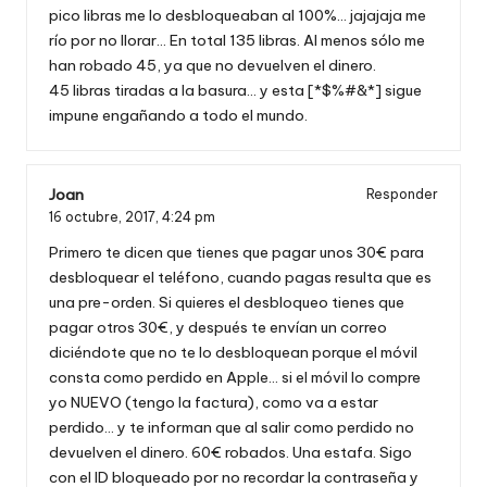
pico libras me lo desbloqueaban al 100%… jajajaja me
río por no llorar… En total 135 libras. Al menos sólo me
han robado 45, ya que no devuelven el dinero.
45 libras tiradas a la basura… y esta [*$%#&*] sigue
impune engañando a todo el mundo.
Joan
Responder
16 octubre, 2017,
4:24 pm
Primero te dicen que tienes que pagar unos 30€ para
desbloquear el teléfono, cuando pagas resulta que es
una pre-orden. Si quieres el desbloqueo tienes que
pagar otros 30€, y después te envían un correo
diciéndote que no te lo desbloquean porque el móvil
consta como perdido en Apple… si el móvil lo compre
yo NUEVO (tengo la factura), como va a estar
perdido… y te informan que al salir como perdido no
devuelven el dinero. 60€ robados. Una estafa. Sigo
con el ID bloqueado por no recordar la contraseña y