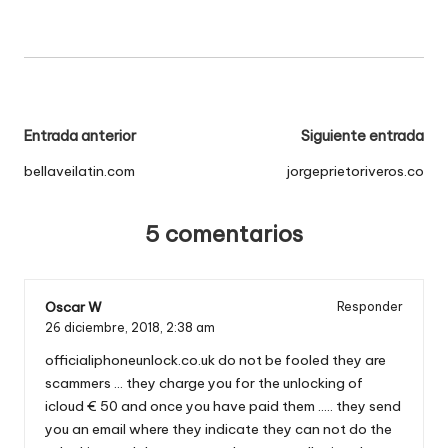
Navegación
Entrada anterior
Siguiente entrada
de
bellaveilatin.com
jorgeprietoriveros.co
entradas
5 comentarios
Oscar W
Responder
26 diciembre, 2018,
2:38 am
officialiphoneunlock.co.uk do not be fooled they are
scammers … they charge you for the unlocking of
icloud € 50 and once you have paid them ….. they send
you an email where they indicate they can not do the