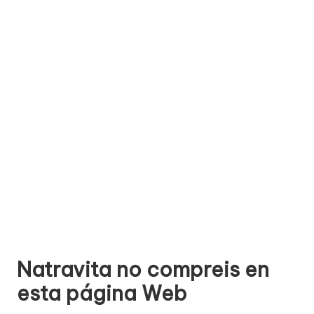
e
comprar
n
t
a
ri
o
s
d
e
si
ti
Natravita no compreis en
o
esta página Web
s