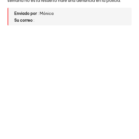
semana no está resuelto haré una denuncia en la policía.
Enviado por
: Mónica
Su correo
: