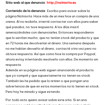
Sitio web al que denuncia
:
http://natravita.es
w
Contenido de la denuncia
: Escribo para avisar sobre la
e
página Natravita. Hace más de un mes hice un compra de una
b
crema. Al no recibirla, intenté contactar con ellos para saber
qué pasaba, no tuve respuesta. A los días insistí
s
amenazándoles con denunciarles. Entonces respondieron
que lo sentían mucho, que no tenían stock del producto y que
en 72 horas me devolverían el dinero. Una semana después
no me habían devuelto el dinero, contacté otra vez pero no
obtuve respuesta. Así que como hice la compra por Paypal,
ahora estoy intentando resolverlo con ellos. De momento sin
respuesta.
Además en su página web siguen anunciando el producto
que yo compré y que supuestamente no tienen es stock.
También les he pedido que lo retiren o que pongan una
advertencia de que en estos momentos no lo tienen en stock.
Pero hoy he mirado y sigue estando.
Por todo esto quiero avisar sobre este sitio. Si en una