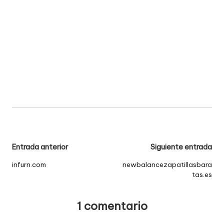
Navegación
Entrada anterior
Siguiente entrada
de
infurn.com
newbalancezapatillasbara
tas.es
entradas
1 comentario