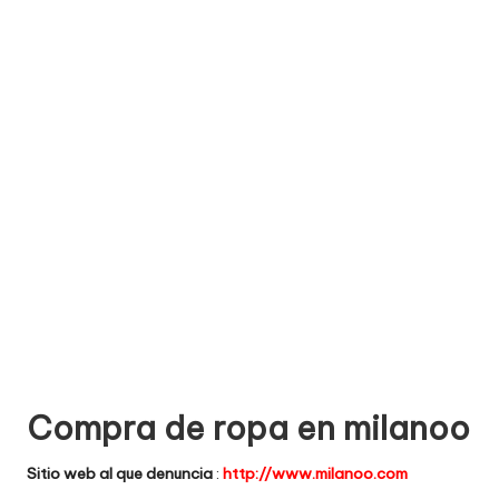
e
comprar
n
t
a
ri
o
s
d
e
si
ti
Compra de ropa en milanoo
o
Sitio web al que denuncia
:
http://www.milanoo.com
s