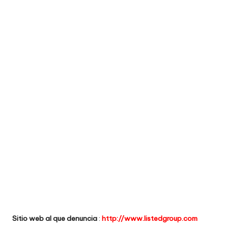
e
comprar
n
t
a
ri
o
s
d
e
si
ti
o
Sitio web al que denuncia
:
http://www.listedgroup.com
s