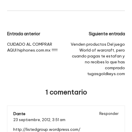
Navegación
Entrada anterior
Siguiente entrada
de
CUIDADO AL COMPRAR
Venden productos Del juego
AQUI hiphones.com.mx !!!!!
World of warcraft, pero
entradas
cuando pagas te estafan y
no recibes lo que has
comprado
tugasgoldkeys.com
1 comentario
Dante
Responder
23 septiembre, 2012,
3:51 am
http://listedgroup.wordpress.com/