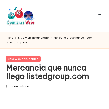
Saltar
al
contenido
O
Infórmate
y
pi
Inicio
Sitio web denunciado
Mercancia que nunca llego
compra
listedgroup.com
ni
seguro
vía
o
online,
Publicada
Sitio web denunciado
n
comprar
en
Mercancia que nunca
seguro
e
llego listedgroup.com
por
s,
internet,
conoce
c
1 comentario
páginas
o
no
seguras
m
para