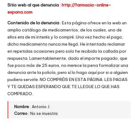
Sitio web al que denuncia
:
http://farmacia-online-
w
espana.com
e
Contenido de la denuncia
: Esta página ofrece en la web un
b
amplio catálogo de medicamentos, de los cuales, uno de
ellos era de mi interés y lo compré. Una vez hecho el pago,
s
dicho medicamento nunca me llegó. He intentado reclamar
en repetidas ocasiones pero solo he recibido la callada por
respuesta. Lamentablemente, dado el importe pagado, que
fue poco más de 25 euros, no merece la pena formalizar una
denuncia ante la policía, pero sí lo hago aquí por si a alguien
pudiera servirle. NO COMPRÉIS EN ESTA PÁGINA: LES PAGAS
Y TE QUEDAS ESPERANDO QUE TE LLEGUE LO QUE HAS
COMPRADO.
Nombre
: Antonio J.
Correo
: No se muestra