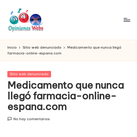
Saltar
al
contenido
O
Infórmate
y
pi
Inicio
Sitio web denunciado
Medicamento que nunca llegó
compra
farmacia-online-espana.com
ni
seguro
vía
o
online,
Publicada
Sitio web denunciado
n
comprar
en
Medicamento que nunca
seguro
e
llegó farmacia-online-
por
s,
internet,
espana.com
conoce
c
páginas
o
No hay comentarios
no
seguras
m
para