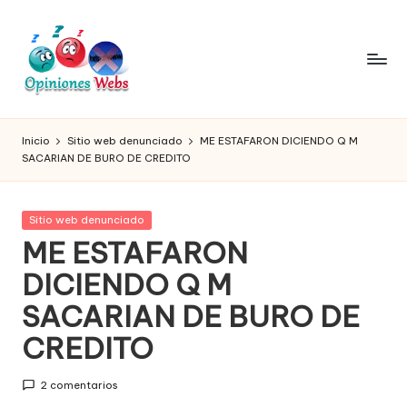
Saltar
al
contenido
O
Infórmate
y
pi
Inicio
Sitio web denunciado
ME ESTAFARON DICIENDO Q M
compra
SACARIAN DE BURO DE CREDITO
ni
seguro
vía
o
online,
Publicada
Sitio web denunciado
n
comprar
en
ME ESTAFARON
seguro
e
DICIENDO Q M
por
s,
internet,
SACARIAN DE BURO DE
conoce
c
páginas
CREDITO
o
no
seguras
m
2 comentarios
para