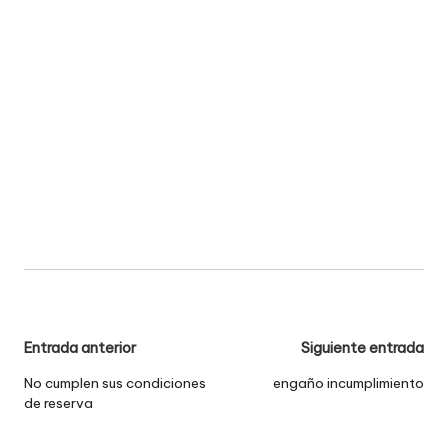
Navegación
Entrada anterior
Siguiente entrada
de
No cumplen sus condiciones
engaño incumplimiento
de reserva
entradas