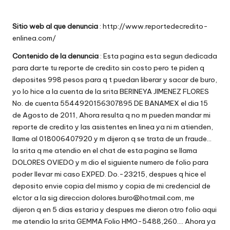
w
Sitio web al que denuncia
: http://www.reportedecredito-
e
enlinea.com/
b
Contenido de la denuncia
: Esta pagina esta segun dedicada
s
para darte tu reporte de credito sin costo pero te piden q
deposites 998 pesos para q t puedan liberar y sacar de buro,
yo lo hice a la cuenta de la srita BERINEYA JIMENEZ FLORES
No. de cuenta 5544920156307895 DE BANAMEX el dia 15
de Agosto de 2011, Ahora resulta q no m pueden mandar mi
reporte de credito y las asistentes en linea ya ni m atienden,
llame al 018006407920 y m dijeron q se trata de un fraude…
la srita q me atendio en el chat de esta pagina se llama
DOLORES OVIEDO y m dio el siguiente numero de folio para
poder llevar mi caso EXPED. Do.-23215, despues q hice el
deposito envie copia del mismo y copia de mi credencial de
elctor a la sig direccion
dolores.buro@hotmail.com
, me
dijeron q en 5 dias estaria y despues me dieron otro folio aqui
me atendio la srita GEMMA Folio HMO-5488,260…. Ahora ya