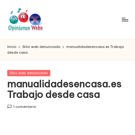
Saltar
al
contenido
O
Infórmate
y
pi
Inicio
Sitio web denunciado
manualidadesencasa.es Trabajo
compra
desde casa
ni
seguro
vía
o
online,
Publicada
Sitio web denunciado
n
comprar
en
manualidadesencasa.es
seguro
e
Trabajo desde casa
por
s,
internet,
conoce
c
1 comentario
páginas
o
no
seguras
m
para