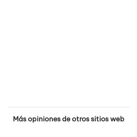
w
e
b
s
Más opiniones de otros sitios web