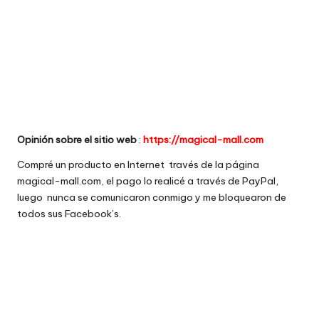
e
comprar
n
t
a
ri
o
Opinión sobre el sitio web
:
https://magical-mall.com
s
Compré un producto en Internet través de la página
magical-mall.com, el pago lo realicé a través de PayPal,
d
luego nunca se comunicaron conmigo y me bloquearon de
e
todos sus Facebook’s.
si
ti
o
s