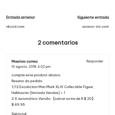
Navegación
Entrada anterior
Siguiente entrada
de
nkzzd.com
aoaoa-inc.com
entradas
2 comentarios
Mauricio correa
Responder
10 agosto, 2018,
6:02 pm
comprei este produto abaixo:
Resumo do pedido
1/12 Escala Iron Man Mark XLIV Collectible Figure,
Hulkbuster (limitada Vendas) × 1
2 X automático Versão 【salvar extra de R $ 20】
$ 69,95
Subtotal