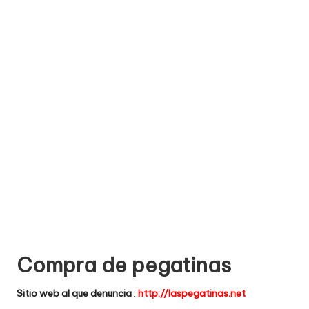
e
comprar
n
t
a
ri
o
s
d
e
si
ti
Compra de pegatinas
o
Sitio web al que denuncia
:
http://laspegatinas.net
s