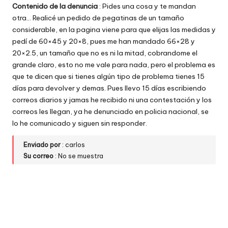
Contenido de la denuncia
: Pides una cosa y te mandan
w
otra… Realicé un pedido de pegatinas de un tamaño
e
considerable, en la pagina viene para que elijas las medidas y
pedí de 60×45 y 20×8, pues me han mandado 66×28 y
b
20×2.5, un tamaño que no es ni la mitad, cobrandome el
s
grande claro, esto no me vale para nada, pero el problema es
que te dicen que si tienes algún tipo de problema tienes 15
días para devolver y demas. Pues llevo 15 días escribiendo
correos diarios y jamas he recibido ni una contestación y los
correos les llegan, ya he denunciado en policia nacional, se
lo he comunicado y siguen sin responder.
Enviado por
: carlos
Su correo
: No se muestra