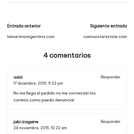
Navegación
Entrada anterior
Siguiente entrada
de
lamartinaargentina.com
canruostarsstore.com
entradas
4 comentarios
adol
Responder
17 diciembre, 2015,
9:02 pm
No me llega el pedido no me contestan los
correos,como puedo denunciar
jabi izaguirre
Responder
24 noviembre, 2015,
10:22 am