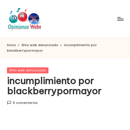
Saltar
al
contenido
O
Infórmate
y
pi
Inicio
Sitio web denunciado
incumplimiento por
compra
blackberrypormayor
ni
seguro
vía
o
online,
Publicada
Sitio web denunciado
n
comprar
en
incumplimiento por
seguro
e
blackberrypormayor
por
s,
internet,
conoce
c
6 comentarios
páginas
o
no
seguras
m
para