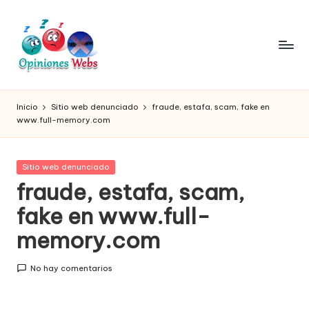
Saltar
al
contenido
O
Infórmate
y
pi
Inicio
Sitio web denunciado
fraude, estafa, scam, fake en
compra
www.full-memory.com
ni
seguro
vía
o
online,
Publicada
Sitio web denunciado
n
comprar
en
fraude, estafa, scam,
seguro
e
fake en www.full-
por
s,
internet,
memory.com
conoce
c
páginas
o
No hay comentarios
no
seguras
m
para