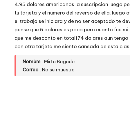
e
4.95 dolares americanos la suscripcion luego pe
tu tarjeta y el numero del reverso de ella. lueg
si
el trabajo se iniciara y de no ser aceptado te de
ti
pense que 5 dolares es poco pero cuanto fue mi 
que me desconto en total174 dolares aun tengo
o
con otra tarjeta me siento cansada de esta clase
s
Nombre
: Mirta Bogado
w
Correo
: No se muestra
e
b
s