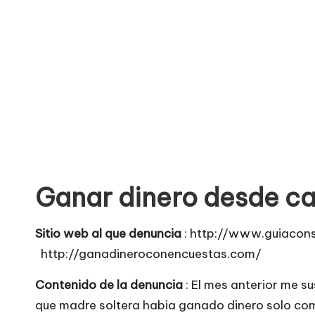
o
no
seguras
m
para
e
comprar
n
t
a
Ganar dinero desde ca
ri
o
Sitio web al que denuncia
: http://www.guiacon
http://ganadineroconencuestas.com/
s
Contenido de la denuncia
: El mes anterior me s
d
que madre soltera habia ganado dinero solo co