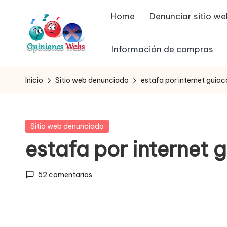
Home
Denunciar sitio w
Saltar
al
Información de compras
contenido
O
Infórmate
y
p
Inicio
Sitio web denunciado
estafa por internet gui
compra
in
seguro
vía
io
Publicada
Sitio web denunciado
online,
en
estafa por internet
n
comprar
seguro
e
52 comentarios
por
s,
internet,
conoce
c
páginas