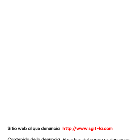
e
comprar
n
t
a
ri
o
s
d
e
si
ti
o
Sitio web al que denuncia
:
http://www.sgit-la.com
s
Contenido de la denuncia
: El motivo del correo es denunciar