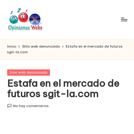
Saltar
al
contenido
O
Infórmate
y
pi
Inicio
Sitio web denunciado
Estafa en el mercado de futuros
compra
sgit-la.com
ni
seguro
vía
o
online,
Publicada
Sitio web denunciado
n
comprar
en
Estafa en el mercado de
seguro
e
futuros sgit-la.com
por
s,
internet,
conoce
c
No hay comentarios
páginas
o
no
seguras
m
para