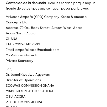
Contenido de la denuncia
: Hola les escribo porque hay un
w
fraude de estos tipos que se hacen pasar por brokers:
e
Mr Kesse Ampofo [CEO] Company: Kesse & Ampofo
b
Concepts Ltd.
Address: 70 Osu Badu Street, Airport West, Accra
s
Accra North, Accra
GHANA
TEL:+233261482803
Email: ampofokesse@outlook.com
Ms Patricia Etsiakoh
Private Secretary
For,
Dr. Jamal Kwadwo Agyekum
Director of Operations
ECOWAS COMMISSION GHANA
MINISTRIES ROAD OSU, ACCRA
OSU, ACCRA
P.O. BOX M 252 ACCRA