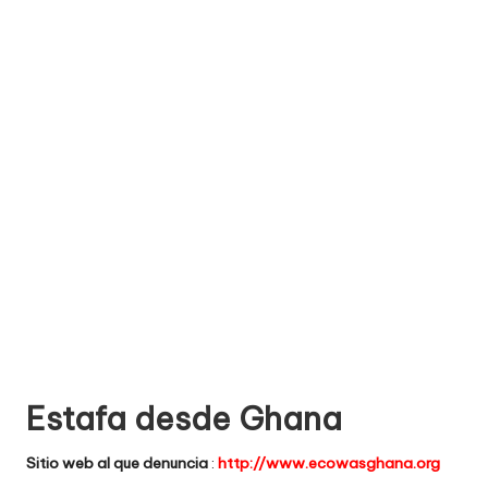
e
comprar
n
t
a
ri
o
s
d
e
si
ti
Estafa desde Ghana
o
Sitio web al que denuncia
:
http://www.ecowasghana.org
s